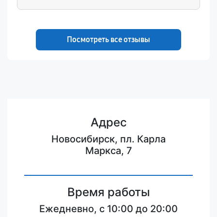
предложили замену дисплейного
модуля. Я переживала, что поставят
китайскую копию с плохими цветами.
Но нет, поставили оригинальную
Посмотреть все отзывы
панель, цвета сочные, как при покупке.
Понравилось, что старую матрицу
отдали мне (хотя зачем она мне?), и
дали гарантию на новую. Сделали все
аккуратно, без зазоров и клея по
краям.
Адрес
Новосибирск, пл. Карла
Маркса, 7
Время работы
Ежедневно, с 10:00 до 20:00