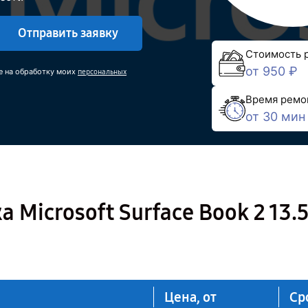
Отправить заявку
Стоимость 
от 950 ₽
е на обработку моих
персональных
Время ремо
от 30 мин
 Microsoft Surface Book 2 13.5
Цена, от
Ср