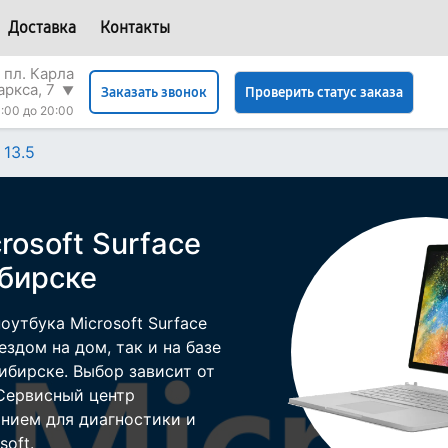
Доставка
Контакты
 пл. Карла
аркса, 7
▼
Проверить статус заказа
Заказать звонок
:00 до 20:00
 13.5
rosoft Surface
ибирске
утбука Microsoft Surface
ездом на дом, так и на базе
ибирске. Выбор зависит от
 Сервисный центр
нием для диагностики и
oft.