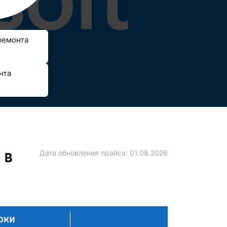
ремонта
нта
 в
Дата обновления прайса:
01.08.2026
оки