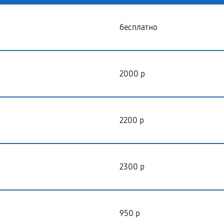
бесплатно
2000 р
2200 р
2300 р
950 р