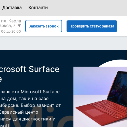
Доставка
Контакты
 пл. Карла
аркса, 7
▼
Проверить статус заказа
Заказать звонок
:00 до 20:00
rosoft Surface
е
аншета Microsoft Surface
на дом, так и на базе
ибирске. Выбор зависит от
 Сервисный центр
нием для диагностики и
soft.